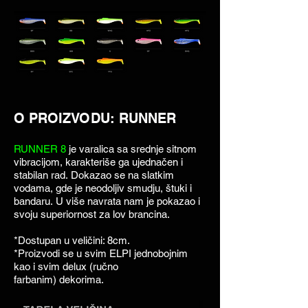
O PROIZVODU: RUNNER
RUNNER 8
je varalica sa srednje sitnom
vibracijom, karakteriše ga ujednačen i
stabilan rad. Dokazao se na slatkim
vodama, gde je neodoljiv smudju, štuki i
bandaru. U više navrata nam je pokazao i
svoju superiornost za lov brancina.
*Dostupan u veličini: 8cm.
*Proizvodi se u svim ELPI jednobojnim
kao i svim delux (ručno
farbanim) dekorima.