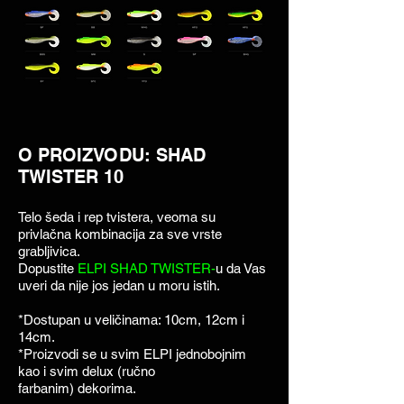
O PROIZVODU: SHAD
TWISTER 10
Telo šeda i rep tvistera, veoma su
privlačna kombinacija za sve vrste
grabljivica.
Dopustite
ELPI SHAD TWISTER-
u da Vas
uveri da nije jos jedan u moru istih.
*Dostupan u veličinama: 10cm, 12cm i
14cm.
*Proizvodi se u svim ELPI jednobojnim
kao i svim delux (ručno
farbanim) dekorima.